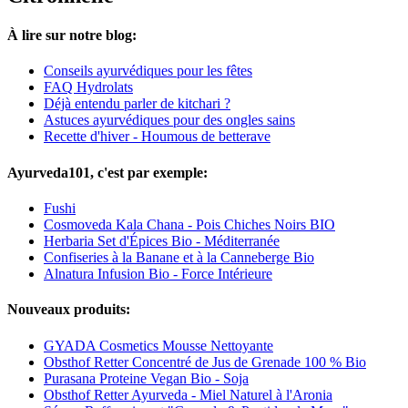
À lire sur notre blog:
Conseils ayurvédiques pour les fêtes
FAQ Hydrolats
Déjà entendu parler de kitchari ?
Astuces ayurvédiques pour des ongles sains
Recette d'hiver - Houmous de betterave
Ayurveda101, c'est par exemple:
Fushi
Cosmoveda Kala Chana - Pois Chiches Noirs BIO
Herbaria Set d'Épices Bio - Méditerranée
Confiseries à la Banane et à la Canneberge Bio
Alnatura Infusion Bio - Force Intérieure
Nouveaux produits:
GYADA Cosmetics Mousse Nettoyante
Obsthof Retter Concentré de Jus de Grenade 100 % Bio
Purasana Proteine Vegan Bio - Soja
Obsthof Retter Ayurveda - Miel Naturel à l'Aronia