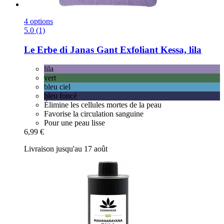
4 options
5.0 (1)
Le Erbe di Janas
Gant Exfoliant Kessa, lila
lila
vert
bleu ciel
bleu foncé
Élimine les cellules mortes de la peau
Favorise la circulation sanguine
Pour une peau lisse
6,99 €
Livraison jusqu'au 17 août