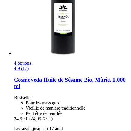
4 options
4.9 (17)
Cosmoveda
Huile de Sésame Bio, Mûrie, 1.000
ml
Bestseller
Pour les massages
Vieillie de manière traditionnelle
Peut être réchauffée
24,99 €
(24,99 € / L)
Livraison jusqu'au 17 août