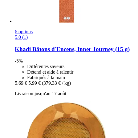
6 options
5.0 (1)
Khadi
Bâtons d'Encens, Inner Journey (15 g)
-5%
Différentes saveurs
Détend et aide à ralentir
Fabriqués à la main
5,69 €
5,99 €
(379,33 € / kg)
Livraison jusqu'au 17 août