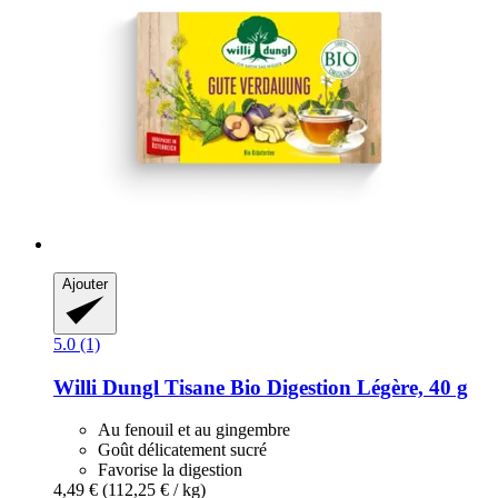
Ajouter
5.0 (1)
Willi Dungl
Tisane Bio Digestion Légère, 40 g
Au fenouil et au gingembre
Goût délicatement sucré
Favorise la digestion
4,49 €
(112,25 € / kg)