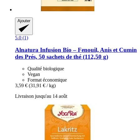
Ajouter
5.0 (1)
Alnatura
Infusion Bio – Fenouil, Anis et Cumin
des Prés, 50 sachets de thé (112,50 g)
Qualité biologique
Vegan
Format économique
3,59 €
(31,91 € / kg)
Livraison jusqu'au 14 août