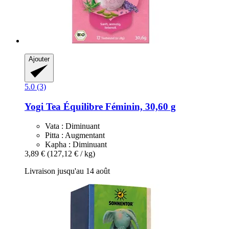
Ajouter
5.0 (3)
Yogi Tea
Équilibre Féminin, 30,60 g
Vata : Diminuant
Pitta : Augmentant
Kapha : Diminuant
3,89 €
(127,12 € / kg)
Livraison jusqu'au 14 août