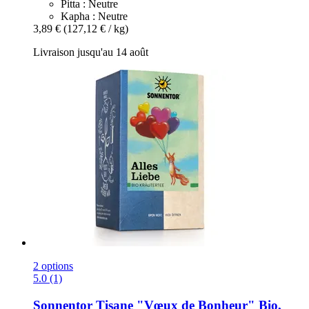
Pitta : Neutre
Kapha : Neutre
3,89 €
(127,12 € / kg)
Livraison jusqu'au 14 août
2 options
5.0 (1)
Sonnentor
Tisane "Vœux de Bonheur" Bio,