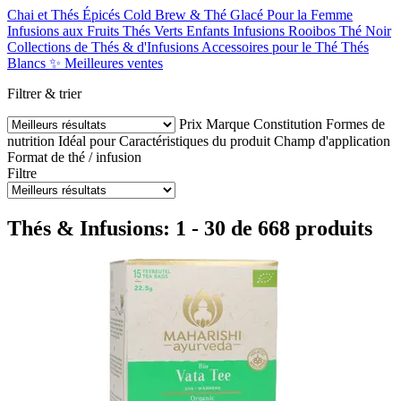
Chai et Thés Épicés
Cold Brew & Thé Glacé
Pour la Femme
Infusions aux Fruits
Thés Verts
Enfants
Infusions
Rooibos
Thé Noir
Collections de Thés & d'Infusions
Accessoires pour le Thé
Thés
Blancs
✨ Meilleures ventes
Filtrer & trier
Prix
Marque
Constitution
Formes de
nutrition
Idéal pour
Caractéristiques du produit
Champ d'application
Format de thé / infusion
Filtre
Thés & Infusions: 1 - 30 de 668 produits