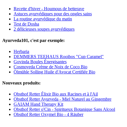
Recette d'hiver - Houmous de betterave
Astuces ayurvédiques pour des ongles sains
La routine ayurvédique du matin
Test de Dosha
2 délicieuses soupes ayurvédiques
Ayurveda101, c'est par exemple:
Herbaria
DEMMERS TEEHAUS Rooibos "Cup Caramel"
Govinda Boules Énergisantes
Cosmoveda Crème de Noix de Coco Bio
Ölmühle Solling Huile d'Avocat Certifiée Bio
Nouveaux produits:
Obsthof Retter Élixir Bio aux Racines et à l'Ail
Obsthof Retter Ayurveda - Miel Naturel au Gingembre
GAIAM Hand Therapy Kit
Obsthof Retter o'Cin - Spiritueux Botanique Sans Alcool
Obsthof Retter Oxymel Bio - 4 Räuber