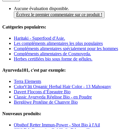
Aucune évaluation disponible.
Écrivez le premier commentaire sur ce produit !
Catégories populaires:
Haritaki - Superfood d'Asie.
Les compléments alimentaires les plus populaires
Compléments alimentaires spécialement pour les hommes
Compléments alimentaires de Cosmoveda.
Herbes certifiées bio sous forme de gélules.
Ayurveda101, c'est par exemple:
Terra Elements
ColorVãti Organic Herbal Hair Color - 13 Mahogany
Davert Flocons d’Épeautre Bio
Classic Ayurveda Réglisse Bio - en Poudre
Berglöwe Protéine de Chanvre Bio
Nouveaux produits:
Obsthof Retter Immun-Power - Shot Bio à l'Ail