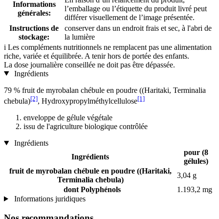
Informations
l’emballage ou l’étiquette du produit livré peut
générales:
différer visuellement de l’image présentée.
Instructions de
conserver dans un endroit frais et sec, à l'abri de
stockage:
la lumière
i
Les compléments nutritionnels ne remplacent pas une alimentation
riche, variée et équilibrée. A tenir hors de portée des enfants.
La dose journalière conseillée ne doit pas être dépassée.
Ingrédients
79 % fruit de myrobalan chébule en poudre ((Haritaki, Terminalia
[2]
[1]
chebula)
, Hydroxypropylméthylcellulose
enveloppe de gélule végétale
issu de l'agriculture biologique contrôlée
Ingrédients
pour (8
Ingrédients
gélules)
fruit de myrobalan chébule en poudre ((Haritaki,
3,04 g
Terminalia chebula)
dont Polyphénols
1.193,2 mg
Informations juridiques
Nos recommandations