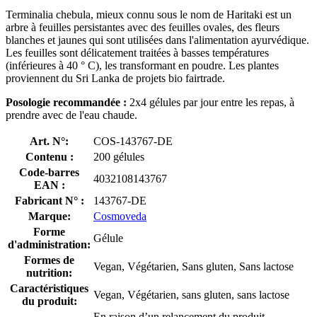
Terminalia chebula, mieux connu sous le nom de Haritaki est un
arbre à feuilles persistantes avec des feuilles ovales, des fleurs
blanches et jaunes qui sont utilisées dans l'alimentation ayurvédique.
Les feuilles sont délicatement traitées à basses températures
(inférieures à 40 ° C), les transformant en poudre. Les plantes
proviennent du Sri Lanka de projets bio fairtrade.
Posologie recommandée :
2x4 gélules par jour entre les repas, à
prendre avec de l'eau chaude.
Art. N°:
COS-143767-DE
Contenu :
200 gélules
Code-barres
4032108143767
EAN :
Fabricant N° :
143767-DE
Marque:
Cosmoveda
Forme
Gélule
d'administration:
Formes de
Vegan, Végétarien, Sans gluten, Sans lactose
nutrition:
Caractéristiques
Vegan, Végétarien, sans gluten, sans lactose
du produit:
En raison d’un relancement du produit,