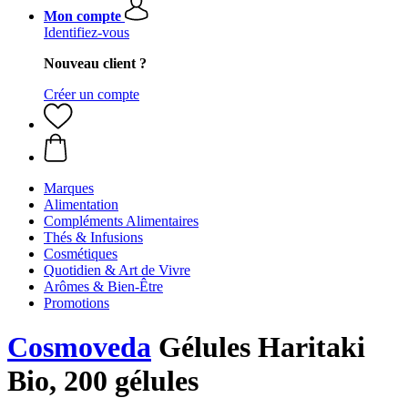
Mon compte
Identifiez-vous
Nouveau client ?
Créer un compte
Marques
Alimentation
Compléments Alimentaires
Thés & Infusions
Cosmétiques
Quotidien & Art de Vivre
Arômes & Bien-Être
Promotions
Cosmoveda
Gélules Haritaki
Bio, 200 gélules