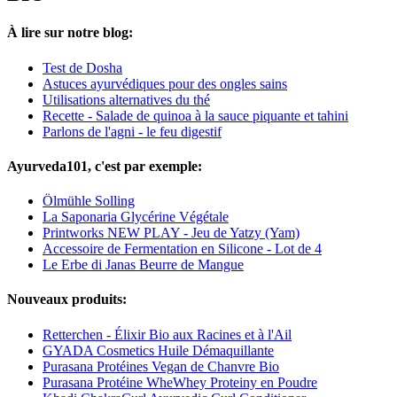
À lire sur notre blog:
Test de Dosha
Astuces ayurvédiques pour des ongles sains
Utilisations alternatives du thé
Recette - Salade de quinoa à la sauce piquante et tahini
Parlons de l'agni - le feu digestif
Ayurveda101, c'est par exemple:
Ölmühle Solling
La Saponaria Glycérine Végétale
Printworks NEW PLAY - Jeu de Yatzy (Yam)
Accessoire de Fermentation en Silicone - Lot de 4
Le Erbe di Janas Beurre de Mangue
Nouveaux produits:
Retterchen - Élixir Bio aux Racines et à l'Ail
GYADA Cosmetics Huile Démaquillante
Purasana Protéines Vegan de Chanvre Bio
Purasana Protéine WheWhey Proteiny en Poudre