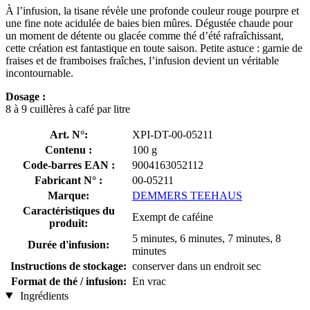
À l’infusion, la tisane révèle une profonde couleur rouge pourpre et
une fine note acidulée de baies bien mûres. Dégustée chaude pour
un moment de détente ou glacée comme thé d’été rafraîchissant,
cette création est fantastique en toute saison. Petite astuce : garnie de
fraises et de framboises fraîches, l’infusion devient un véritable
incontournable.
Dosage :
8 à 9 cuillères à café par litre
Art. N°:
XPI-DT-00-05211
Contenu :
100 g
Code-barres EAN :
9004163052112
Fabricant N° :
00-05211
Marque:
DEMMERS TEEHAUS
Caractéristiques du
Exempt de caféine
produit:
5 minutes, 6 minutes, 7 minutes, 8
Durée d'infusion:
minutes
Instructions de stockage:
conserver dans un endroit sec
Format de thé / infusion:
En vrac
Ingrédients