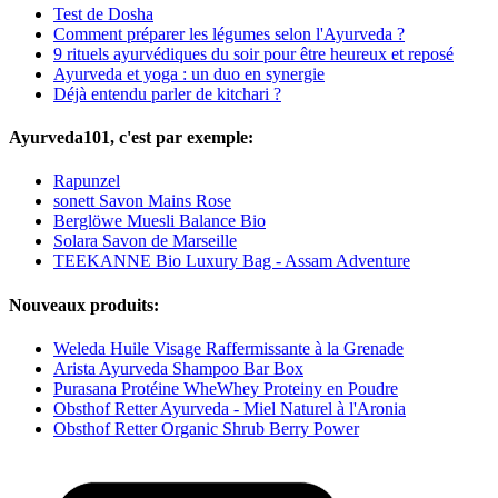
Test de Dosha
Comment préparer les légumes selon l'Ayurveda ?
9 rituels ayurvédiques du soir pour être heureux et reposé
Ayurveda et yoga : un duo en synergie
Déjà entendu parler de kitchari ?
Ayurveda101, c'est par exemple:
Rapunzel
sonett Savon Mains Rose
Berglöwe Muesli Balance Bio
Solara Savon de Marseille
TEEKANNE Bio Luxury Bag - Assam Adventure
Nouveaux produits:
Weleda Huile Visage Raffermissante à la Grenade
Arista Ayurveda Shampoo Bar Box
Purasana Protéine WheWhey Proteiny en Poudre
Obsthof Retter Ayurveda - Miel Naturel à l'Aronia
Obsthof Retter Organic Shrub Berry Power