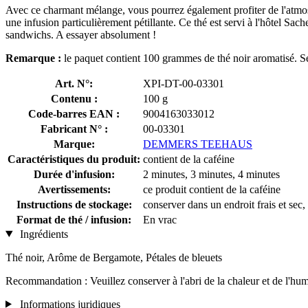
Avec ce charmant mélange, vous pourrez également profiter de l'atmos
une infusion particulièrement pétillante. Ce thé est servi à l'hôtel 
sandwichs. A essayer absolument !
Remarque :
le paquet contient 100 grammes de thé noir aromatisé. Selo
Art. N°:
XPI-DT-00-03301
Contenu :
100 g
Code-barres EAN :
9004163033012
Fabricant N° :
00-03301
Marque:
DEMMERS TEEHAUS
Caractéristiques du produit:
contient de la caféine
Durée d'infusion:
2 minutes, 3 minutes, 4 minutes
Avertissements:
ce produit contient de la caféine
Instructions de stockage:
conserver dans un endroit frais et sec, 
Format de thé / infusion:
En vrac
Ingrédients
Thé noir, Arôme de Bergamote, Pétales de bleuets
Recommandation : Veuillez conserver à l'abri de la chaleur et de l'hum
Informations juridiques