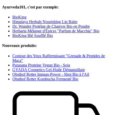
Ayurveda101, c'est par exemple:
BioKing
Himalaya Herbals Nourishing Lip Balm
Dr. Wunder Protéine de Chanvre Bio en Poudre
Herbaria Mélange d'Épices "Parfum de Macchia" Bio
BioKing Blé Soufflé Bio
Nouveaux produits:
Contour des Yeux Raffermissant "Grenade & Peptides de
Maca"
Purasana Proteine Vegan Bio - Soja
GYADA Cosmetics Gel-Huile Démaquillant
Obsthof Retter Immun-Power - Shot Bio à l'Ail
Obsthof Retter Kombucha Fermenté Bio