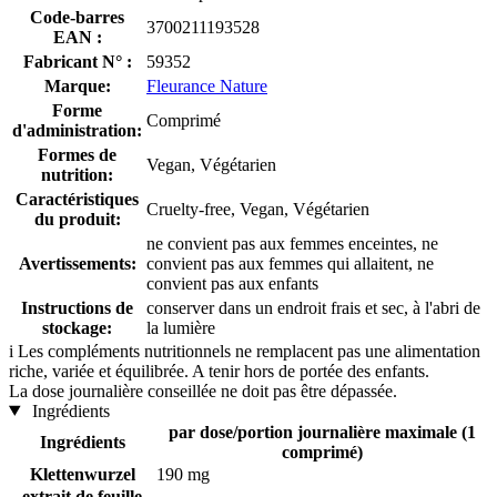
Code-barres
3700211193528
EAN :
Fabricant N° :
59352
Marque:
Fleurance Nature
Forme
Comprimé
d'administration:
Formes de
Vegan, Végétarien
nutrition:
Caractéristiques
Cruelty-free, Vegan, Végétarien
du produit:
ne convient pas aux femmes enceintes, ne
Avertissements:
convient pas aux femmes qui allaitent, ne
convient pas aux enfants
Instructions de
conserver dans un endroit frais et sec, à l'abri de
stockage:
la lumière
i
Les compléments nutritionnels ne remplacent pas une alimentation
riche, variée et équilibrée. A tenir hors de portée des enfants.
La dose journalière conseillée ne doit pas être dépassée.
Ingrédients
par dose/portion journalière maximale (1
Ingrédients
comprimé)
Klettenwurzel
190 mg
extrait de feuille