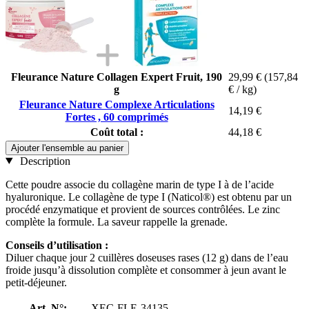
Fleurance Nature Collagen Expert Fruit, 190
29,99 €
(157,84
g
€ / kg)
Fleurance Nature Complexe Articulations
14,19 €
Fortes , 60 comprimés
Coût total :
44,18 €
Ajouter l'ensemble au panier
Description
Cette poudre associe du collagène marin de type I à de l’acide
hyaluronique. Le collagène de type I (Naticol®) est obtenu par un
procédé enzymatique et provient de sources contrôlées. Le zinc
complète la formule. La saveur rappelle la grenade.
Conseils d’utilisation :
Diluer chaque jour 2 cuillères doseuses rases (12 g) dans de l’eau
froide jusqu’à dissolution complète et consommer à jeun avant le
petit-déjeuner.
Art. N°:
XEC-FLE-34135