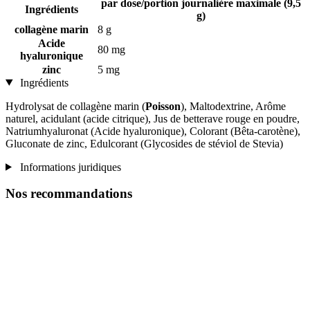
par dose/portion journalière maximale (9,5
Ingrédients
g)
collagène marin
8 g
Acide
80 mg
hyaluronique
zinc
5 mg
Ingrédients
Hydrolysat de collagène marin (
Poisson
), Maltodextrine, Arôme
naturel, acidulant (acide citrique), Jus de betterave rouge en poudre,
Natriumhyaluronat (Acide hyaluronique), Colorant (Bêta-carotène),
Gluconate de zinc, Edulcorant (Glycosides de stéviol de Stevia)
Informations juridiques
Nos recommandations