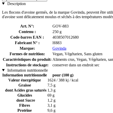
Description
Les flocons d'avoine germés, de la marque Govinda, peuvent être utili
d'avoine sont délicatement moulus et séchés à des températures modér
Art. N°:
GOV-883
Contenu :
250 g
Code-barres EAN :
4038507012680
Fabricant N° :
H883
Marque:
Govinda
Formes de nutrition:
Vegan, Végétarien, Sans gluten
Caractéristiques du produit:
Aliments crus, Vegan, Végétarien, san
Instructions de stockage:
conserver dans un endroit sec
Information nutritionnelle
Information nutritionnelle
pour (100 g)
Valeur énergétique
1624 / 388 kj / kcal
Graisse
7,5 g
dont Acides gras saturés
1,3 g
Glucides
69 g
dont Sucre
1,2 g
Fibres
3,1 g
Protéine
9,6 g