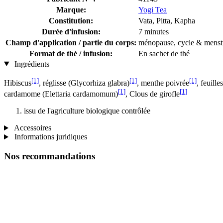
Marque:
Yogi Tea
Constitution:
Vata, Pitta, Kapha
Durée d'infusion:
7 minutes
Champ d'application / partie du corps:
ménopause, cycle & menst
Format de thé / infusion:
En sachet de thé
Ingrédients
[1]
[1]
[1]
Hibiscus
, réglisse (Glycorhiza glabra)
, menthe poivrée
, feuille
[1]
[1]
cardamome (Elettaria cardamomum)
, Clous de girofle
issu de l'agriculture biologique contrôlée
Accessoires
Informations juridiques
Nos recommandations