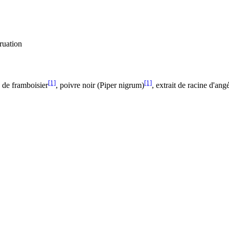
ruation
[1]
[1]
s de framboisier
, poivre noir (Piper nigrum)
, extrait de racine d'