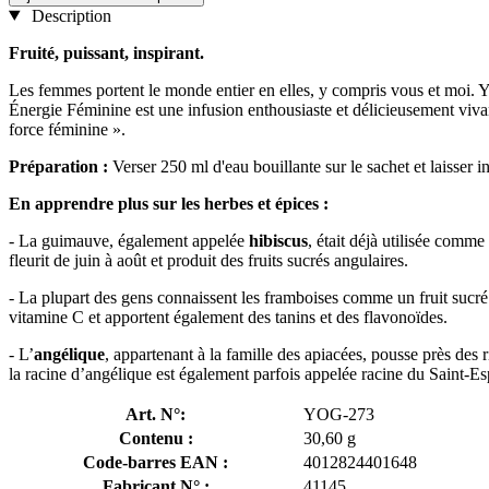
Description
Fruité, puissant, inspirant.
Les femmes portent le monde entier en elles, y compris vous et moi. Y 
Énergie Féminine est une infusion enthousiaste et délicieusement vivan
force féminine ».
Préparation :
Verser 250 ml d'eau bouillante sur le sachet et laisser 
En apprendre plus sur les herbes et épices :
- La guimauve, également appelée
hibiscus
, était déjà utilisée comme
fleurit de juin à août et produit des fruits sucrés angulaires.
- La plupart des gens connaissent les framboises comme un fruit sucré à
vitamine C et apportent également des tanins et des flavonoïdes.
- L’
angélique
, appartenant à la famille des apiacées, pousse près des 
la racine d’angélique est également parfois appelée racine du Saint-Esp
Art. N°:
YOG-273
Contenu :
30,60 g
Code-barres EAN :
4012824401648
Fabricant N° :
41145