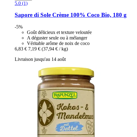
5.0 (1)
Sapore di Sole
Crème 100% Coco Bio, 180 g
-5%
Goût délicieux et texture veloutée
A déguster seule ou à mélanger
Véritable arôme de noix de coco
6,83 €
7,19 €
(37,94 € / kg)
Livraison jusqu'au 14 août