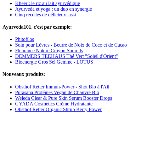
Kheer : le riz au lait ayurvédique
Ayurveda et yoga : un duo en synergie
Cinq recettes de délicieux lassi
Ayurveda101, c'est par exemple:
Phitofilos
Soin pour Lèvres - Beurre de Noix de Coco et de Cacao
Fleurance Nature Crayon Sourcils
DEMMERS TEEHAUS Thé Vert "Soleil d'Orient"
Bioenergie Gros Sel Gemme - LOTUS
Nouveaux produits:
Obsthof Retter Immun-Power - Shot Bio à l'Ail
Purasana Protéines Vegan de Chanvre Bio
Weleda Clear & Pure Skin Serum Booster Drops
GYADA Cosmetics Crème Hydratante
Obsthof Retter Organic Shrub Berry Power