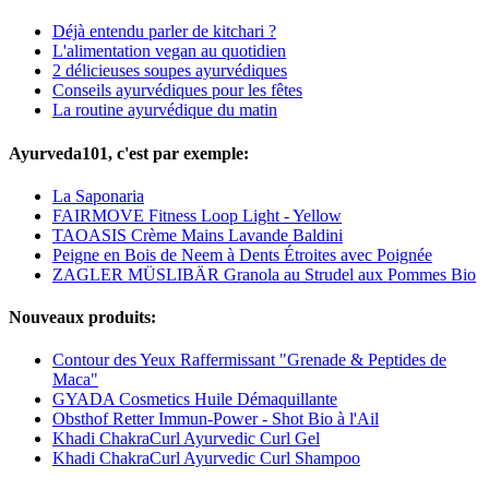
Déjà entendu parler de kitchari ?
L'alimentation vegan au quotidien
2 délicieuses soupes ayurvédiques
Conseils ayurvédiques pour les fêtes
La routine ayurvédique du matin
Ayurveda101, c'est par exemple:
La Saponaria
FAIRMOVE Fitness Loop Light - Yellow
TAOASIS Crème Mains Lavande Baldini
Peigne en Bois de Neem à Dents Étroites avec Poignée
ZAGLER MÜSLIBÄR Granola au Strudel aux Pommes Bio
Nouveaux produits:
Contour des Yeux Raffermissant "Grenade & Peptides de
Maca"
GYADA Cosmetics Huile Démaquillante
Obsthof Retter Immun-Power - Shot Bio à l'Ail
Khadi ChakraCurl Ayurvedic Curl Gel
Khadi ChakraCurl Ayurvedic Curl Shampoo