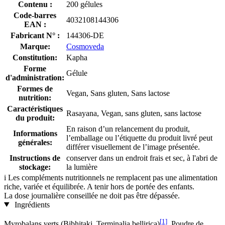
Contenu :
200 gélules
Code-barres
4032108144306
EAN :
Fabricant N° :
144306-DE
Marque:
Cosmoveda
Constitution:
Kapha
Forme
Gélule
d'administration:
Formes de
Vegan, Sans gluten, Sans lactose
nutrition:
Caractéristiques
Rasayana, Vegan, sans gluten, sans lactose
du produit:
En raison d’un relancement du produit,
Informations
l’emballage ou l’étiquette du produit livré peut
générales:
différer visuellement de l’image présentée.
Instructions de
conserver dans un endroit frais et sec, à l'abri de
stockage:
la lumière
i
Les compléments nutritionnels ne remplacent pas une alimentation
riche, variée et équilibrée. A tenir hors de portée des enfants.
La dose journalière conseillée ne doit pas être dépassée.
Ingrédients
[1]
Myrobalans verts (Bibhitaki, Terminalia bellirica)
, Poudre de