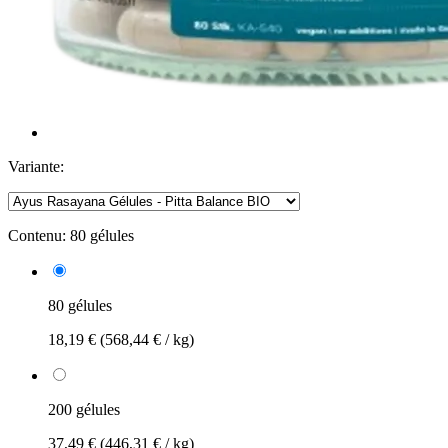
Variante:
Contenu:
80 gélules
80 gélules
18,19 €
(568,44 € / kg)
200 gélules
37,49 €
(446,31 € / kg)