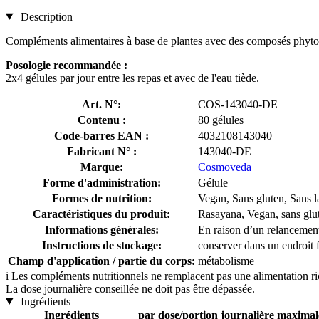
Description
Compléments alimentaires à base de plantes avec des composés phyt
Posologie recommandée :
2x4 gélules par jour entre les repas et avec de l'eau tiède.
Art. N°:
COS-143040-DE
Contenu :
80 gélules
Code-barres EAN :
4032108143040
Fabricant N° :
143040-DE
Marque:
Cosmoveda
Forme d'administration:
Gélule
Formes de nutrition:
Vegan, Sans gluten, Sans l
Caractéristiques du produit:
Rasayana, Vegan, sans glut
Informations générales:
En raison d’un relancement 
Instructions de stockage:
conserver dans un endroit fr
Champ d'application / partie du corps:
métabolisme
i
Les compléments nutritionnels ne remplacent pas une alimentation rich
La dose journalière conseillée ne doit pas être dépassée.
Ingrédients
Ingrédients
par dose/portion journalière maximale