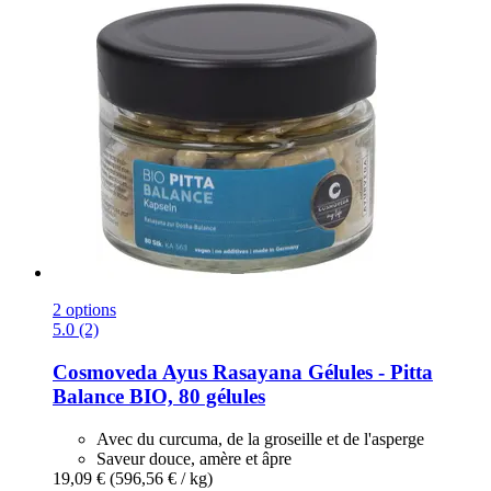
2 options
5.0 (2)
Cosmoveda
Ayus Rasayana Gélules -​ Pitta
Balance BIO, 80 gélules
Avec du curcuma, de la groseille et de l'asperge
Saveur douce, amère et âpre
19,09 €
(596,56 € / kg)