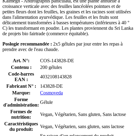
Kalmegh - Andrographis paniculata, est une plante annuelle à
croissance verticale avec des feuilles lancéolées pointues et de
petites fleurs dont les feuilles, les graines et les racines sont utilisées
dans l'alimentation ayurvédique. Les feuilles et les fruits sont
délicatement transformées à basses températures (inférieures à 40 °
C) les transformant en poudre. Les plantes proviennent du Sri Lanka
de projets bio fairtrade (commerce équitable).
Poslogie recommandée :
2x5 gélules par jour entre les repas à
prendre avec de l'eau chaude.
Art. N°:
COS-143828-DE
Contenu :
200 gélules
Code-barres
4032108143828
EAN :
Fabricant N° :
143828-DE
Marque:
Cosmoveda
Forme
Gélule
d'administration:
Formes de
Vegan, Végétarien, Sans gluten, Sans lactose
nutrition:
Caractéristiques
Vegan, Végétarien, sans gluten, sans lactose
du produit:
En raison d’un relancement du produit,