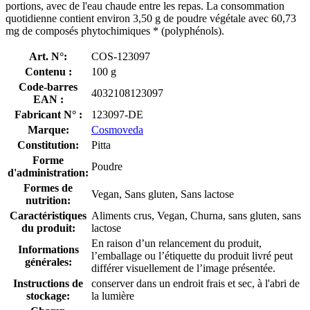
portions, avec de l'eau chaude entre les repas. La consommation
quotidienne contient environ 3,50 g de poudre végétale avec 60,73
mg de composés phytochimiques * (polyphénols).
Art. N°:
COS-123097
Contenu :
100 g
Code-barres
4032108123097
EAN :
Fabricant N° :
123097-DE
Marque:
Cosmoveda
Constitution:
Pitta
Forme
Poudre
d'administration:
Formes de
Vegan, Sans gluten, Sans lactose
nutrition:
Caractéristiques
Aliments crus, Vegan, Churna, sans gluten, sans
du produit:
lactose
En raison d’un relancement du produit,
Informations
l’emballage ou l’étiquette du produit livré peut
générales:
différer visuellement de l’image présentée.
Instructions de
conserver dans un endroit frais et sec, à l'abri de
stockage:
la lumière