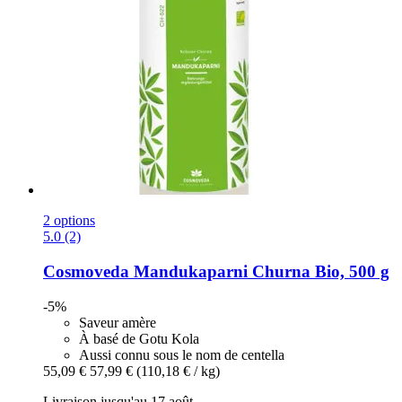
2 options
5.0 (2)
Cosmoveda
Mandukaparni Churna Bio, 500 g
-5%
Saveur amère
À basé de Gotu Kola
Aussi connu sous le nom de centella
55,09 €
57,99 €
(110,18 € / kg)
Livraison jusqu'au 17 août