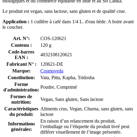
biologiques et du commerce équitable en Inde et au Sri Lanka.
Le produit est vegan, sans lactose, sans gluten et de qualité crue.
Application :
1 cuillère à café dans 1/4 L. d'eau tiède. A boire avant
le coucher.
Art. N°:
COS-120621
Contenu :
120 g
Code-barres
4032108120621
EAN :
Fabricant N° :
120621-DE
Marque:
Cosmoveda
Constitution:
Vata, Pitta, Kapha, Tridosha
Forme
Poudre, Comprimé
d'administration:
Formes de
Vegan, Sans gluten, Sans lactose
nutrition:
Caractéristiques
Aliments crus, Vegan, Churna, sans gluten, sans
du produit:
lactose
En raison d’un relancement du produit,
Informations
l’emballage ou l’étiquette du produit livré peut
générales:
différer visuellement de l’image présentée.