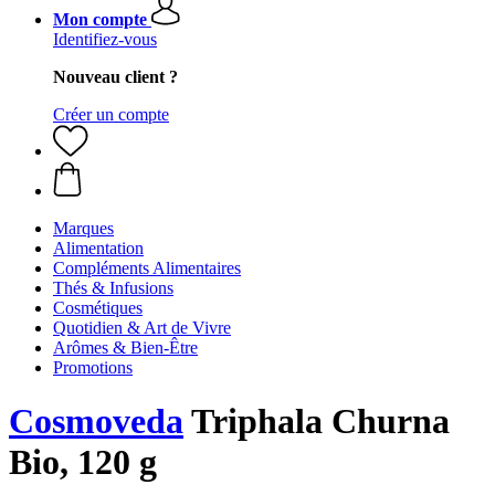
Mon compte
Identifiez-vous
Nouveau client ?
Créer un compte
Marques
Alimentation
Compléments Alimentaires
Thés & Infusions
Cosmétiques
Quotidien & Art de Vivre
Arômes & Bien-Être
Promotions
Cosmoveda
Triphala Churna
Bio, 120 g