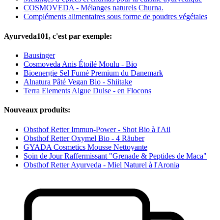
COSMOVEDA - Mélanges naturels Churna.
Compléments alimentaires sous forme de poudres végétales
Ayurveda101, c'est par exemple:
Bausinger
Cosmoveda Anis Étoilé Moulu - Bio
Bioenergie Sel Fumé Premium du Danemark
Alnatura Pâté Vegan Bio - Shiitake
Terra Elements Algue Dulse - en Flocons
Nouveaux produits:
Obsthof Retter Immun-Power - Shot Bio à l'Ail
Obsthof Retter Oxymel Bio - 4 Räuber
GYADA Cosmetics Mousse Nettoyante
Soin de Jour Raffermissant "Grenade & Peptides de Maca"
Obsthof Retter Ayurveda - Miel Naturel à l'Aronia