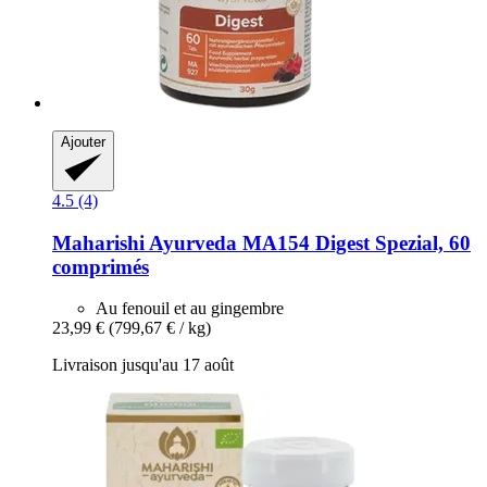
Ajouter
4.5 (4)
Maharishi Ayurveda
MA154 Digest Spezial, 60
comprimés
Au fenouil et au gingembre
23,99 €
(799,67 € / kg)
Livraison jusqu'au 17 août