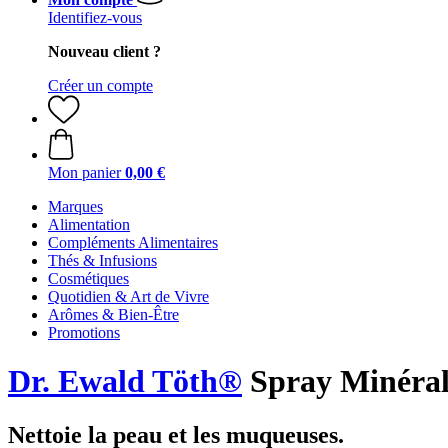
Identifiez-vous
Nouveau client ?
Créer un compte
Mon panier
0,00 €
Marques
Alimentation
Compléments Alimentaires
Thés & Infusions
Cosmétiques
Quotidien & Art de Vivre
Arômes & Bien-Être
Promotions
Dr. Ewald Töth®
Spray Minéral
Nettoie la peau et les muqueuses.