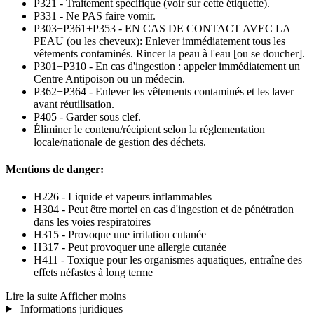
P321 - Traitement spécifique (voir sur cette étiquette).
P331 - Ne PAS faire vomir.
P303+P361+P353 - EN CAS DE CONTACT AVEC LA
PEAU (ou les cheveux): Enlever immédiatement tous les
vêtements contaminés. Rincer la peau à l'eau [ou se doucher].
P301+P310 - En cas d'ingestion : appeler immédiatement un
Centre Antipoison ou un médecin.
P362+P364 - Enlever les vêtements contaminés et les laver
avant réutilisation.
P405 - Garder sous clef.
Éliminer le contenu/récipient selon la réglementation
locale/nationale de gestion des déchets.
Mentions de danger:
H226 - Liquide et vapeurs inflammables
H304 - Peut être mortel en cas d'ingestion et de pénétration
dans les voies respiratoires
H315 - Provoque une irritation cutanée
H317 - Peut provoquer une allergie cutanée
H411 - Toxique pour les organismes aquatiques, entraîne des
effets néfastes à long terme
Lire la suite
Afficher moins
Informations juridiques