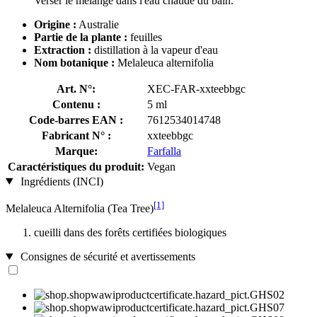
Verser le mélange dans l'eau chaude du bain.
Origine :
Australie
Partie de la plante :
feuilles
Extraction :
distillation à la vapeur d'eau
Nom botanique :
Melaleuca alternifolia
Art. N°:
XEC-FAR-xxteebbgc
Contenu :
5 ml
Code-barres EAN :
7612534014748
Fabricant N° :
xxteebbgc
Marque:
Farfalla
Caractéristiques du produit:
Vegan
Ingrédients (INCI)
[1]
Melaleuca Alternifolia (Tea Tree)
cueilli dans des forêts certifiées biologiques
Consignes de sécurité et avertissements