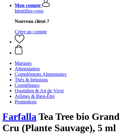
Mon compte
Identifiez-vous
Nouveau client ?
Créer un compte
Marques
Alimentation
Compléments Alimentaires
Thés & Infusions
Cosmétiques
Quotidien & Art de Vivre
Arômes & Bien-Être
Promotions
Farfalla
Tea Tree bio Grand
Cru (Plante Sauvage), 5 ml