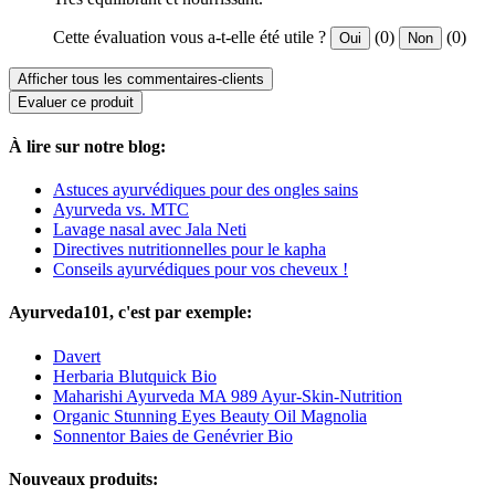
Cette évaluation vous a-t-elle été utile ?
(0)
(0)
Oui
Non
Afficher tous les commentaires-clients
Evaluer ce produit
À lire sur notre blog:
Astuces ayurvédiques pour des ongles sains
Ayurveda vs. MTC
Lavage nasal avec Jala Neti
Directives nutritionnelles pour le kapha
Conseils ayurvédiques pour vos cheveux !
Ayurveda101, c'est par exemple:
Davert
Herbaria Blutquick Bio
Maharishi Ayurveda MA 989 Ayur-Skin-Nutrition
Organic Stunning Eyes Beauty Oil Magnolia
Sonnentor Baies de Genévrier Bio
Nouveaux produits: