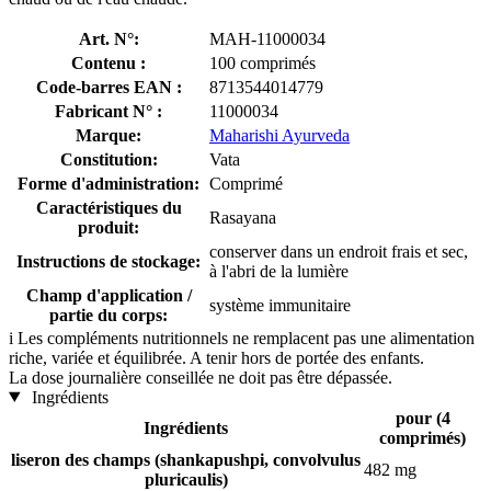
Art. N°:
MAH-11000034
Contenu :
100 comprimés
Code-barres EAN :
8713544014779
Fabricant N° :
11000034
Marque:
Maharishi Ayurveda
Constitution:
Vata
Forme d'administration:
Comprimé
Caractéristiques du
Rasayana
produit:
conserver dans un endroit frais et sec,
Instructions de stockage:
à l'abri de la lumière
Champ d'application /
système immunitaire
partie du corps:
i
Les compléments nutritionnels ne remplacent pas une alimentation
riche, variée et équilibrée. A tenir hors de portée des enfants.
La dose journalière conseillée ne doit pas être dépassée.
Ingrédients
pour (4
Ingrédients
comprimés)
liseron des champs (shankapushpi, convolvulus
482 mg
pluricaulis)