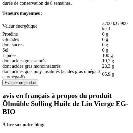
durée de conservation de 8 semaines.
Teneurs moyennes :
3700 kJ / 900
Valeur énergétique
kcal
Protéine
0 g
Glucides
0 g
dont sucres
0 g
Sel
0 g
Lipides
100 g
dont acides gras saturés
10,7 g
dont acides gras monoinsaturés
23,3 g
dont acides gras poly-insaturés (acides gras oméga-3
65,9 g
et oméga-6)
Evaluer ce produit
avis en français à propos du produit
Ölmühle Solling Huile de Lin Vierge EG-
BIO
À lire sur notre blog: