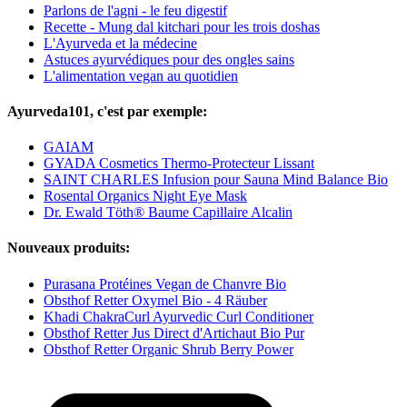
Parlons de l'agni - le feu digestif
Recette - Mung dal kitchari pour les trois doshas
L'Ayurveda et la médecine
Astuces ayurvédiques pour des ongles sains
L'alimentation vegan au quotidien
Ayurveda101, c'est par exemple:
GAIAM
GYADA Cosmetics Thermo-Protecteur Lissant
SAINT CHARLES Infusion pour Sauna Mind Balance Bio
Rosental Organics Night Eye Mask
Dr. Ewald Töth® Baume Capillaire Alcalin
Nouveaux produits:
Purasana Protéines Vegan de Chanvre Bio
Obsthof Retter Oxymel Bio - 4 Räuber
Khadi ChakraCurl Ayurvedic Curl Conditioner
Obsthof Retter Jus Direct d'Artichaut Bio Pur
Obsthof Retter Organic Shrub Berry Power