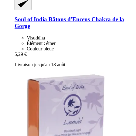
Soul of India
Bâtons d'Encens Chakra de la
Gorge
Visuddha
Élément : éther
Couleur bleue
5,29 €
Livraison jusqu'au 18 août