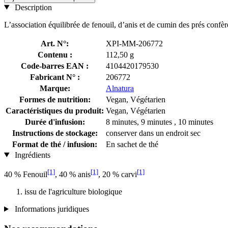
Description
L’association équilibrée de fenouil, d’anis et de cumin des prés confè
Art. N°:
XPI-MM-206772
Contenu :
112,50 g
Code-barres EAN :
4104420179530
Fabricant N° :
206772
Marque:
Alnatura
Formes de nutrition:
Vegan, Végétarien
Caractéristiques du produit:
Vegan, Végétarien
Durée d'infusion:
8 minutes, 9 minutes , 10 minutes
Instructions de stockage:
conserver dans un endroit sec
Format de thé / infusion:
En sachet de thé
Ingrédients
[1]
[1]
[1]
40 % Fenouil
, 40 % anis
, 20 % carvi
issu de l'agriculture biologique
Informations juridiques