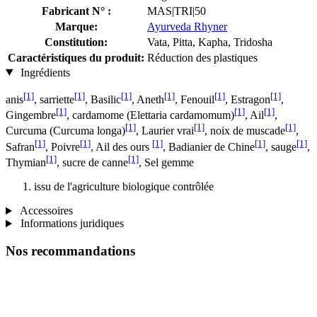
Fabricant N° :
MAS|TRI|50
Marque:
Ayurveda Rhyner
Constitution:
Vata, Pitta, Kapha, Tridosha
Caractéristiques du produit:
Réduction des plastiques
Ingrédients
[1]
[1]
[1]
[1]
[1]
[1]
anis
, sarriette
, Basilic
, Aneth
, Fenouil
, Estragon
,
[1]
[1]
[1]
Gingembre
, cardamome (Elettaria cardamomum)
, Ail
,
[1]
[1]
[1]
Curcuma (Curcuma longa)
, Laurier vrai
, noix de muscade
,
[1]
[1]
[1]
[1]
[1]
Safran
, Poivre
, Ail des ours
, Badianier de Chine
, sauge
,
[1]
[1]
Thymian
, sucre de canne
, Sel gemme
issu de l'agriculture biologique contrôlée
Accessoires
Informations juridiques
Nos recommandations