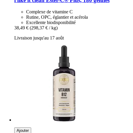
i like it clean
Ester-​C® Plus, 180 gélules
Complexe de vitamine C
Rutine, OPC, églantier et acérola
Excellente biodisponibilité
38,49 €
(298,37 € / kg)
Livraison jusqu'au 17 août
Ajouter