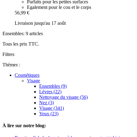
Parfaits pour les petites surfaces
Egalement pour le cou et le corps
56,99 €
Livraison jusqu'au 17 août
Ensembles: 9 articles
Tous les prix TTC.
Filtres
Thèmes :
Cosmétiques
Visage
Ensembles (9)
Lèvres (22)
Nettoyage du visage (56)
Nez (3)
Visage (341)
Yeux (23)
À lire sur notre blog: