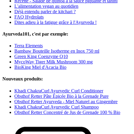
Recette - Salade de quinoa à la sauce piquante et tahini
L'alimentation vegan au quotidien
Déjà entendu parler de kitchari ?
FAQ Hydrolats
Dites adieu à la fatigue grâce à l'Ayurveda !
Ayurveda101, c'est par exemple:
Terra Elements
Bambaw Bouteille Isotherme en Inox 750 ml
Green King Coenzyme Q10
MycoWay Tiger Milk Mushroom 300 mg
BioKing Miel d'Acacia Bio
Nouveaux produits:
Khadi ChakraCurl Ayurvedic Curl Conditioner
Obsthof Retter Pâte Épicée Bio à la Grenade Pure
Obsthof Retter Ayurveda - Miel Naturel au Gingembre
Khadi ChakraCurl Ayurvedic Curl Shampoo
Obsthof Retter Concentré de Jus de Grenade 100 % Bio