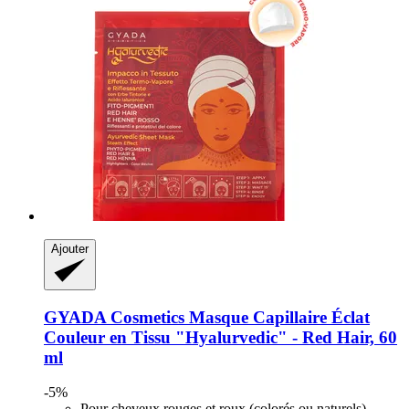
Ajouter
GYADA Cosmetics
Masque Capillaire Éclat
Couleur en Tissu "Hyalurvedic" -​ Red Hair, 60
ml
-5%
Pour cheveux rouges et roux (colorés ou naturels)