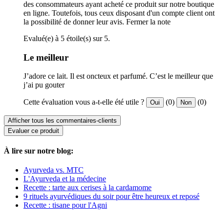
des consommateurs ayant acheté ce produit sur notre boutique
en ligne. Toutefois, tous ceux disposant d'un compte client ont
la possibilité de donner leur avis.
Fermer la note
Evalué(e) à 5 étoile(s) sur 5.
Le meilleur
J’adore ce lait. Il est oncteux et parfumé. C’est le meilleur que
j’ai pu gouter
Cette évaluation vous a-t-elle été utile ?
(0)
(0)
Oui
Non
Afficher tous les commentaires-clients
Evaluer ce produit
À lire sur notre blog:
Ayurveda vs. MTC
L'Ayurveda et la médecine
Recette : tarte aux cerises à la cardamome
9 rituels ayurvédiques du soir pour être heureux et reposé
Recette : tisane pour l'Agni