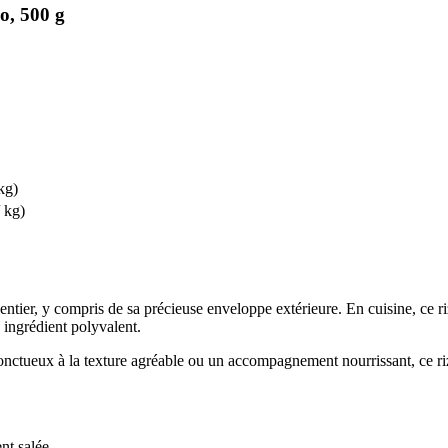
o, 500 g
kg)
/ kg)
ntier, y compris de sa précieuse enveloppe extérieure. En cuisine, ce riz
 ingrédient polyvalent.
 onctueux à la texture agréable ou un accompagnement nourrissant, ce riz
nt salée.