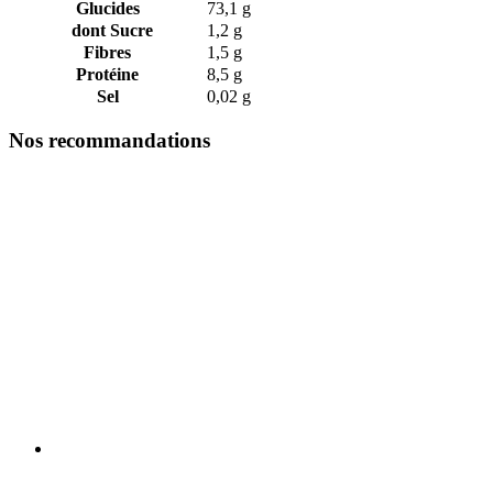
Glucides
73,1 g
dont Sucre
1,2 g
Fibres
1,5 g
Protéine
8,5 g
Sel
0,02 g
Nos recommandations