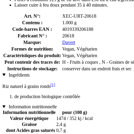
Laisser cuire à feu doux pendant 35 à 40 minutes.
Art. N°:
XEC-URT-20618
Contenu :
1.000 g
Code-barres EAN :
4019339206188
Fabricant N° :
20618
Marque:
Davert
Formes de nutrition:
Vegan, Végétarien
Caractéristiques du produit:
Vegan, Végétarien
Peut contenir des traces de:
H - Fruits à coques , N - Graines de 
Instructions de stockage:
conserver dans un endroit frais et sec
Ingrédients
[1]
Riz naturel à grains ronds
de production biologique contrôlée
Information nutritionnelle
Information nutritionnelle
pour (100 g)
Valeur énergétique
1474 / 352 kj / kcal
Graisse
2,4 g
dont Acides gras saturés
0,7 g