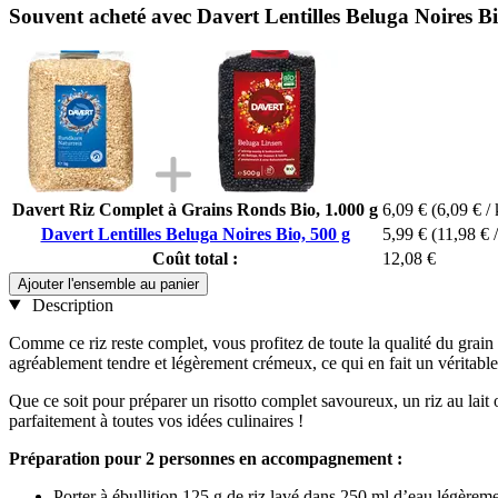
Souvent acheté avec Davert Lentilles Beluga Noires Bi
Davert Riz Complet à Grains Ronds Bio, 1.000 g
6,09 €
(6,09 € / 
Davert Lentilles Beluga Noires Bio, 500 g
5,99 €
(11,98 € 
Coût total :
12,08 €
Ajouter l'ensemble au panier
Description
Comme ce riz reste complet, vous profitez de toute la qualité du grain e
agréablement tendre et légèrement crémeux, ce qui en fait un véritable
Que ce soit pour préparer un risotto complet savoureux, un riz au lait
parfaitement à toutes vos idées culinaires !
Préparation pour 2 personnes en accompagnement :
Porter à ébullition 125 g de riz lavé dans 250 ml d’eau légèreme