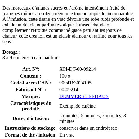
Des morceaux d’ananas sucrés et l’arôme intensément fruité de
mangues mûries au soleil créent une touche tropicale incomparable.
À l’infusion, cette tisane en vrac dévoile une robe rubis profonde et
exhale un délicieux parfum exotique. Infusée chaude ou
complètement refroidie comme thé glacé pétillant les jours de
chaleur, cette création est un plaisir glamour et raffiné pour tous les
sens !
Dosage :
8 à 9 cuillères à café par litre
Art. N°:
XPI-DT-00-09214
Contenu :
100 g
Code-barres EAN :
9004163024195
Fabricant N° :
00-09214
Marque:
DEMMERS TEEHAUS
Caractéristiques du
Exempt de caféine
produit:
5 minutes, 6 minutes, 7 minutes, 8
Durée d'infusion:
minutes
Instructions de stockage:
conserver dans un endroit sec
Format de thé / infusion:
En vrac