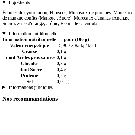
Ingrédients
Écorces de cynorhodon, Hibiscus, Morceaux de pommes, Morceaux
de mangue confits (Mangue , Sucre), Morceaux d'ananas (Ananas,
Sucre), zeste d'orange, arôme, Fleurs de calendula
Information nutritionnelle
Information nutritionnelle
pour (100 g)
Valeur énergétique
15,99 / 3,82 kj / kcal
Graisse
0,1 g
dont Acides gras saturés
0,1 g
Glucides
0,8 g
dont Sucre
0,4 g
Protéine
0,2 g
Sel
0,01 g
Informations juridiques
Nos recommandations