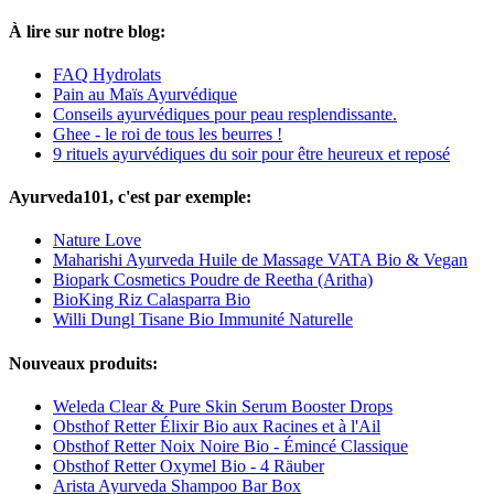
À lire sur notre blog:
FAQ Hydrolats
Pain au Maïs Ayurvédique
Conseils ayurvédiques pour peau resplendissante.
Ghee - le roi de tous les beurres !
9 rituels ayurvédiques du soir pour être heureux et reposé
Ayurveda101, c'est par exemple:
Nature Love
Maharishi Ayurveda Huile de Massage VATA Bio & Vegan
Biopark Cosmetics Poudre de Reetha (Aritha)
BioKing Riz Calasparra Bio
Willi Dungl Tisane Bio Immunité Naturelle
Nouveaux produits:
Weleda Clear & Pure Skin Serum Booster Drops
Obsthof Retter Élixir Bio aux Racines et à l'Ail
Obsthof Retter Noix Noire Bio - Émincé Classique
Obsthof Retter Oxymel Bio - 4 Räuber
Arista Ayurveda Shampoo Bar Box