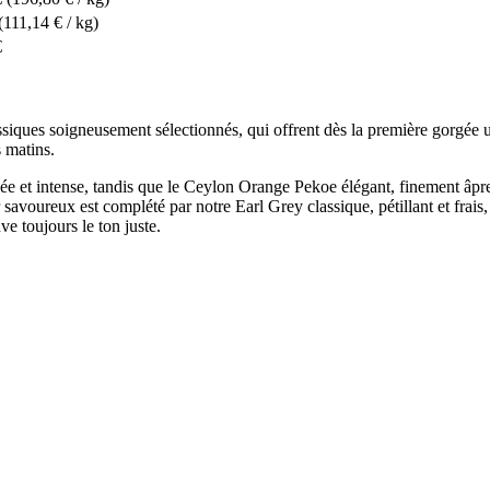
(111,14 € / kg)
€
ssiques soigneusement sélectionnés, qui offrent dès la première gorgée un
s matins.
t intense, tandis que le Ceylon Orange Pekoe élégant, finement âpre, s
savoureux est complété par notre Earl Grey classique, pétillant et fra
ve toujours le ton juste.