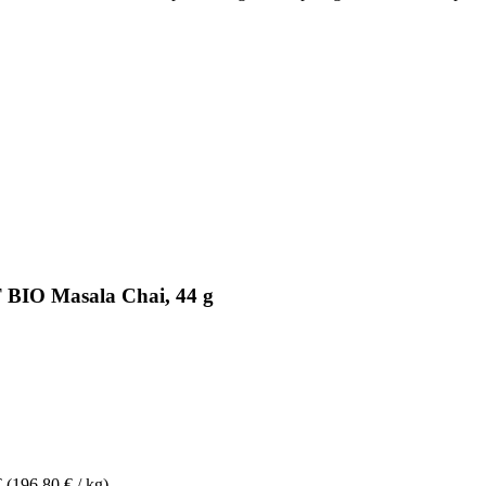
BIO Masala Chai, 44 g
€
(196,80 € / kg)