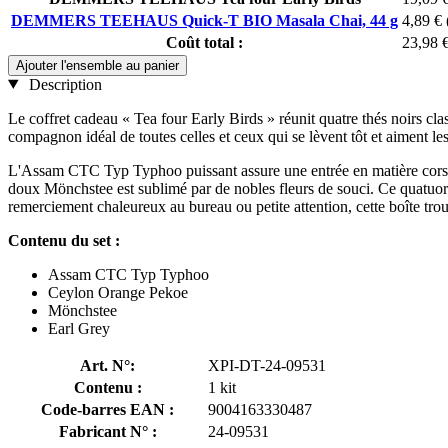
DEMMERS TEEHAUS Quick-T BIO Masala Chai, 44 g
4,89 €
Coût total :
23,98 
Ajouter l'ensemble au panier
Description
Le coffret cadeau « Tea four Early Birds » réunit quatre thés noirs cla
compagnon idéal de toutes celles et ceux qui se lèvent tôt et aiment le
L'Assam CTC Typ Typhoo puissant assure une entrée en matière corsée e
doux Mönchstee est sublimé par de nobles fleurs de souci. Ce quatuor 
remerciement chaleureux au bureau ou petite attention, cette boîte trou
Contenu du set :
Assam CTC Typ Typhoo
Ceylon Orange Pekoe
Mönchstee
Earl Grey
Art. N°:
XPI-DT-24-09531
Contenu :
1 kit
Code-barres EAN :
9004163330487
Fabricant N° :
24-09531