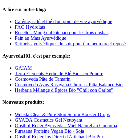
À lire sur notre blog:
Caféine, café et thé d'un point de vue ayurvédique
FAQ Hydrolats
Recette - Mung dal kitchari pour les trois doshas
Pain au Maïs Ayurvédique
9 rituels ayurvédiques du soir pour être heureux et reposé
Ayurveda101, c'est par exemple:
GAIAM
Terra Elements Herbe de Blé Bio - en Poudre
Cosmoveda Pâte de Tamarin
Cosmoveda Ayus Rasayana Churna - Pitta Balance Bio
Herbaria Mélange d'Épices Bio "Chili con Carlos"
Nouveaux produits:
Weleda Clear & Pure Skin Serum Booster Drops
GYADA Cosmetics Gel Nettoyant
Obsthof Retter Ayurveda - Miel Naturel au Curcuma
Purasana Proteine Vegan Bio - Soja
Obsthof Retter Jus Direct d'Artichaut Bio Pur