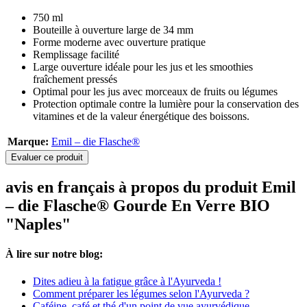
750 ml
Bouteille à ouverture large de 34 mm
Forme moderne avec ouverture pratique
Remplissage facilité
Large ouverture idéale pour les jus et les smoothies
fraîchement pressés
Optimal pour les jus avec morceaux de fruits ou légumes
Protection optimale contre la lumière pour la conservation des
vitamines et de la valeur énergétique des boissons.
Marque:
Emil – die Flasche®
Evaluer ce produit
avis en français à propos du produit Emil
– die Flasche® Gourde En Verre BIO
"Naples"
À lire sur notre blog:
Dites adieu à la fatigue grâce à l'Ayurveda !
Comment préparer les légumes selon l'Ayurveda ?
Caféine, café et thé d'un point de vue ayurvédique