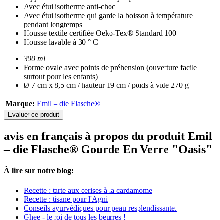
Avec étui isotherme anti-choc
Avec étui isotherme qui garde la boisson à température
pendant longtemps
Housse textile certifiée Oeko-Tex® Standard 100
Housse lavable à 30 ° C
300 ml
Forme ovale avec points de préhension (ouverture facile
surtout pour les enfants)
Ø 7 cm x 8,5 cm / hauteur 19 cm / poids à vide 270 g
Marque:
Emil – die Flasche®
Evaluer ce produit
avis en français à propos du produit Emil
– die Flasche® Gourde En Verre "Oasis"
À lire sur notre blog:
Recette : tarte aux cerises à la cardamome
Recette : tisane pour l'Agni
Conseils ayurvédiques pour peau resplendissante.
Ghee - le roi de tous les beurres !