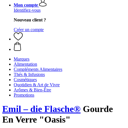
Mon compte
Identifiez-vous
Nouveau client ?
Créer un compte
Marques
Alimentation
Compléments Alimentaires
Thés & Infusions
Cosmétiques
Quotidien & Art de Vivre
Arômes & Bien-Être
Promotions
Emil – die Flasche®
Gourde
En Verre "Oasis"