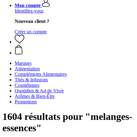
Mon compte
Identifiez-vous
Nouveau client ?
Créer un compte
Marques
Alimentation
Compléments Alimentaires
Thés & Infusions
Cosmétiques
Quotidien & Art de Vivre
Arômes & Bien-Être
Promotions
1604 résultats pour "melanges-
essences"