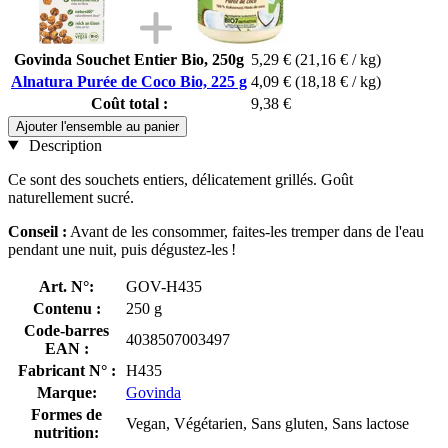
Govinda Souchet Entier Bio, 250g
5,29 €
(21,16 € / kg)
Alnatura Purée de Coco Bio, 225 g
4,09 €
(18,18 € / kg)
Coût total :
9,38 €
Ajouter l'ensemble au panier
Description
Ce sont des souchets entiers, délicatement grillés. Goût
naturellement sucré.
Conseil :
Avant de les consommer, faites-les tremper dans de l'eau
pendant une nuit, puis dégustez-les !
Art. N°:
GOV-H435
Contenu :
250 g
Code-barres
4038507003497
EAN :
Fabricant N° :
H435
Marque:
Govinda
Formes de
Vegan, Végétarien, Sans gluten, Sans lactose
nutrition: