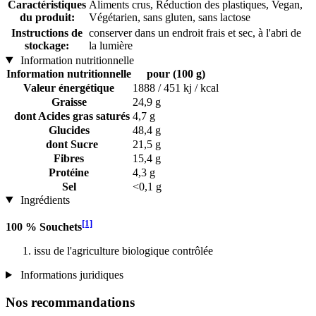
Caractéristiques
Aliments crus, Réduction des plastiques, Vegan,
du produit:
Végétarien, sans gluten, sans lactose
Instructions de
conserver dans un endroit frais et sec, à l'abri de
stockage:
la lumière
Information nutritionnelle
Information nutritionnelle
pour (100 g)
Valeur énergétique
1888 / 451 kj / kcal
Graisse
24,9 g
dont Acides gras saturés
4,7 g
Glucides
48,4 g
dont Sucre
21,5 g
Fibres
15,4 g
Protéine
4,3 g
Sel
<0,1 g
Ingrédients
[1]
100 % Souchets
issu de l'agriculture biologique contrôlée
Informations juridiques
Nos recommandations