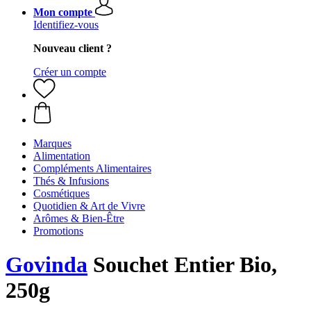
Mon compte
Identifiez-vous
Nouveau client ?
Créer un compte
Marques
Alimentation
Compléments Alimentaires
Thés & Infusions
Cosmétiques
Quotidien & Art de Vivre
Arômes & Bien-Être
Promotions
Govinda
Souchet Entier Bio,
250g