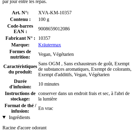
par jour entre les repas.
Art. N°:
XVA-KM-10357
Contenu :
100 g
Code-barres
9008659012086
EAN :
Fabricant N° :
10357
Marque:
Kräutermax
Formes de
Vegan, Végétarien
nutrition:
Sans OGM , Sans exhausteurs de goût, Exempt
Caractéristiques
de substances aromatiques, Exempt de colorants,
du produit:
Exempt d'additifs, Vegan, Végétarien
Durée
10 minutes
d'infusion:
Instructions de
conserver dans un endroit frais et sec, à l'abri de
stockage:
la lumière
Format de thé /
En vrac
infusion:
Ingrédients
Racine d'acore odorant