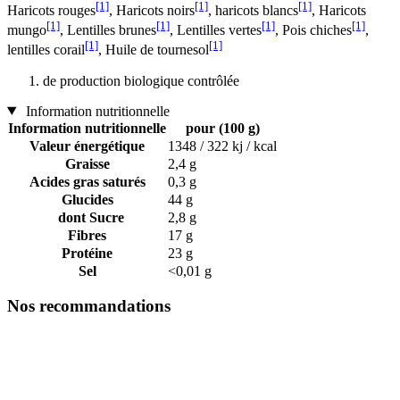
[1]
[1]
[1]
Haricots rouges
, Haricots noirs
, haricots blancs
, Haricots
[1]
[1]
[1]
[1]
mungo
, Lentilles brunes
, Lentilles vertes
, Pois chiches
,
[1]
[1]
lentilles corail
, Huile de tournesol
de production biologique contrôlée
Information nutritionnelle
Information nutritionnelle
pour (100 g)
Valeur énergétique
1348 / 322 kj / kcal
Graisse
2,4 g
Acides gras saturés
0,3 g
Glucides
44 g
dont Sucre
2,8 g
Fibres
17 g
Protéine
23 g
Sel
<0,01 g
Nos recommandations