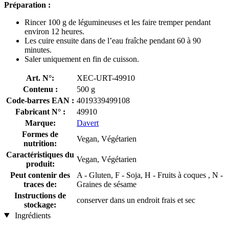
Préparation :
Rincer 100 g de légumineuses et les faire tremper pendant
environ 12 heures.
Les cuire ensuite dans de l’eau fraîche pendant 60 à 90
minutes.
Saler uniquement en fin de cuisson.
Art. N°:
XEC-URT-49910
Contenu :
500 g
Code-barres EAN :
4019339499108
Fabricant N° :
49910
Marque:
Davert
Formes de
Vegan, Végétarien
nutrition:
Caractéristiques du
Vegan, Végétarien
produit:
Peut contenir des
A - Gluten, F - Soja, H - Fruits à coques , N -
traces de:
Graines de sésame
Instructions de
conserver dans un endroit frais et sec
stockage:
Ingrédients