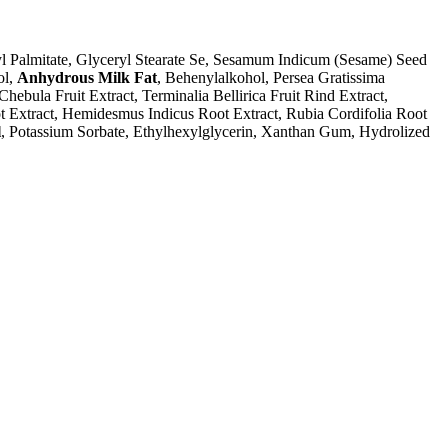
yl Palmitate, Glyceryl Stearate Se, Sesamum Indicum (Sesame) Seed
ol,
Anhydrous Milk Fat
, Behenylalkohol, Persea Gratissima
ebula Fruit Extract, Terminalia Bellirica Fruit Rind Extract,
t Extract, Hemidesmus Indicus Root Extract, Rubia Cordifolia Root
l
, Potassium Sorbate, Ethylhexylglycerin, Xanthan Gum, Hydrolized