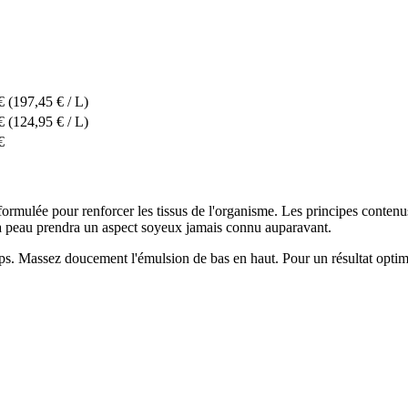
€
(197,45 € / L)
€
(124,95 € / L)
€
ormulée pour renforcer les tissus de l'organisme. Les principes contenus 
é. La peau prendra un aspect soyeux jamais connu auparavant.
ps. Massez doucement l'émulsion de bas en haut. Pour un résultat optima