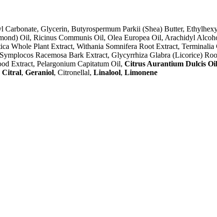
l Carbonate, Glycerin, Butyrospermum Parkii (Shea) Butter, Ethylhex
mond) Oil, Ricinus Communis Oil, Olea Europea Oil, Arachidyl Alcoh
ica Whole Plant Extract, Withania Somnifera Root Extract, Terminalia Ch
t, Symplocos Racemosa Bark Extract, Glycyrrhiza Glabra (Licorice) Roo
wood Extract, Pelargonium Capitatum Oil,
Citrus Aurantium Dulcis Oi
,
Citral
,
Geraniol
, Citronellal,
Linalool
,
Limonene