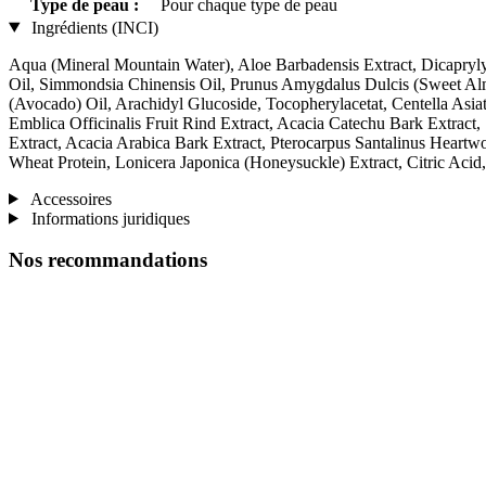
Type de peau :
Pour chaque type de peau
Ingrédients (INCI)
Aqua (Mineral Mountain Water), Aloe Barbadensis Extract, Dicapryly
Oil, Simmondsia Chinensis Oil, Prunus Amygdalus Dulcis (Sweet Al
(Avocado) Oil, Arachidyl Glucoside, Tocopherylacetat, Centella Asiat
Emblica Officinalis Fruit Rind Extract, Acacia Catechu Bark Extrac
Extract, Acacia Arabica Bark Extract, Pterocarpus Santalinus Heart
Wheat Protein, Lonicera Japonica (Honeysuckle) Extract, Citric Acid
Accessoires
Informations juridiques
Nos recommandations