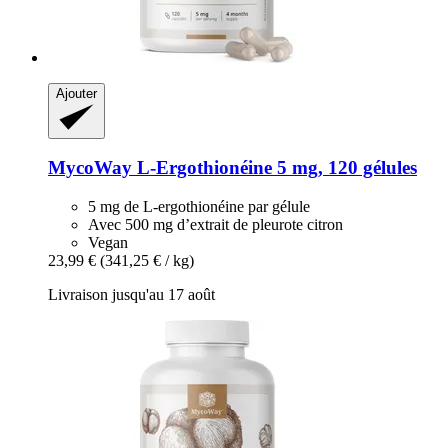
Ajouter
MycoWay
L-​Ergothionéine 5 mg, 120 gélules
5 mg de L-ergothionéine par gélule
Avec 500 mg d’extrait de pleurote citron
Vegan
23,99 €
(341,25 € / kg)
Livraison jusqu'au 17 août