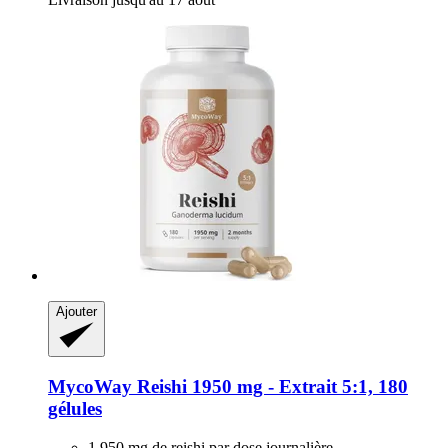
Ajouter
MycoWay
Reishi 1950 mg -​ Extrait 5:1, 180
gélules
1 950 mg de reishi par dose journalière