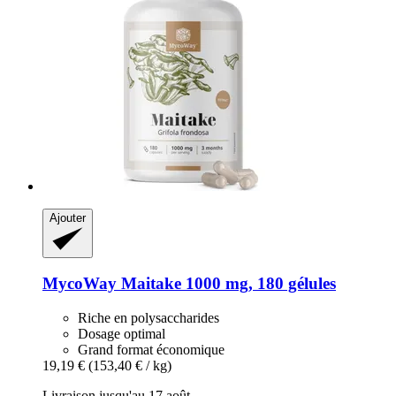
Ajouter
MycoWay
Maitake 1000 mg, 180 gélules
Riche en polysaccharides
Dosage optimal
Grand format économique
19,19 €
(153,40 € / kg)
Livraison jusqu'au 17 août