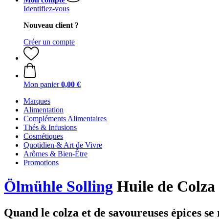
Identifiez-vous
Nouveau client ?
Créer un compte
Mon panier
0,00 €
Marques
Alimentation
Compléments Alimentaires
Thés & Infusions
Cosmétiques
Quotidien & Art de Vivre
Arômes & Bien-Être
Promotions
Ölmühle Solling
Huile de Colza
Quand le colza et de savoureuses épices se