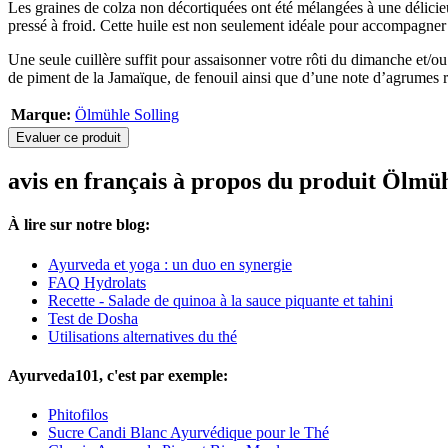
Les graines de colza non décortiquées ont été mélangées à une délicieu
pressé à froid. Cette huile est non seulement idéale pour accompagner l
Une seule cuillère suffit pour assaisonner votre rôti du dimanche et/ou
de piment de la Jamaïque, de fenouil ainsi que d’une note d’agrumes raf
Marque:
Ölmühle Solling
Evaluer ce produit
avis en français à propos du produit Ölmü
À lire sur notre blog:
Ayurveda et yoga : un duo en synergie
FAQ Hydrolats
Recette - Salade de quinoa à la sauce piquante et tahini
Test de Dosha
Utilisations alternatives du thé
Ayurveda101, c'est par exemple:
Phitofilos
Sucre Candi Blanc Ayurvédique pour le Thé