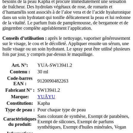
besoins de la peau Kapha et procure immédiatement une sensation
de fraîcheur. Des hydrolats végétaux de rose, de romarin et
d’hamamélis sont associés à de l’aloe vera et de l’acide hyaluronique
dans un soin hydratant qui tonifie délicatement la peau et lui redonne
de la vitalité. Le parfum frais de pamplemousse, de bergamote et de
gingembre complète agréablement l’application.
Conseils d’utilisation :
après le nettoyage, vaporiser généreusement
sur le visage, le cou et le décolleté. Appliquer ensuite un sérum, une
huile visage ou un soin hydratant. Le spray peut être utilisé plusieurs
fois par jour, y compris par-dessus le maquillage.
Art. N°:
YUA-SW13941.2
Contenu :
30 ml
Code-barres
9120090482263
EAN :
Fabricant N° :
SW13941.2
Marque:
YUĀYU
Constitution:
Kapha
Type de peau :
Pour chaque type de peau
Sans colorant de synthèse, Exempt de parabènes,
Caractéristiques
Exempt de silicones, Exempt de parfums
du produit:
synthétiques, Exempt d'huiles minérales, Vegan