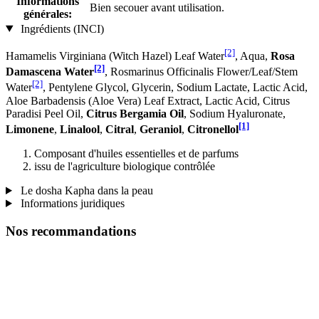
Informations
Bien secouer avant utilisation.
générales:
Ingrédients (INCI)
[2]
Hamamelis Virginiana (Witch Hazel) Leaf Water
, Aqua,
Rosa
[2]
Damascena Water
, Rosmarinus Officinalis Flower/Leaf/Stem
[2]
Water
, Pentylene Glycol, Glycerin, Sodium Lactate, Lactic Acid,
Aloe Barbadensis (Aloe Vera) Leaf Extract, Lactic Acid, Citrus
Paradisi Peel Oil,
Citrus Bergamia Oil
, Sodium Hyaluronate,
[1]
Limonene
,
Linalool
,
Citral
,
Geraniol
,
Citronellol
Composant d'huiles essentielles et de parfums
issu de l'agriculture biologique contrôlée
Le dosha Kapha dans la peau
Informations juridiques
Nos recommandations