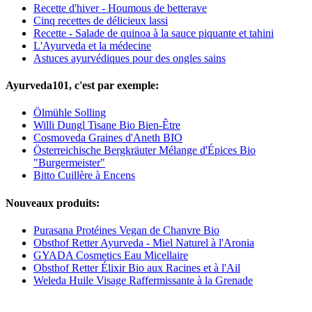
Recette d'hiver - Houmous de betterave
Cinq recettes de délicieux lassi
Recette - Salade de quinoa à la sauce piquante et tahini
L'Ayurveda et la médecine
Astuces ayurvédiques pour des ongles sains
Ayurveda101, c'est par exemple:
Ölmühle Solling
Willi Dungl Tisane Bio Bien-Être
Cosmoveda Graines d'Aneth BIO
Österreichische Bergkräuter Mélange d'Épices Bio
"Burgermeister"
Bitto Cuillère à Encens
Nouveaux produits:
Purasana Protéines Vegan de Chanvre Bio
Obsthof Retter Ayurveda - Miel Naturel à l'Aronia
GYADA Cosmetics Eau Micellaire
Obsthof Retter Élixir Bio aux Racines et à l'Ail
Weleda Huile Visage Raffermissante à la Grenade