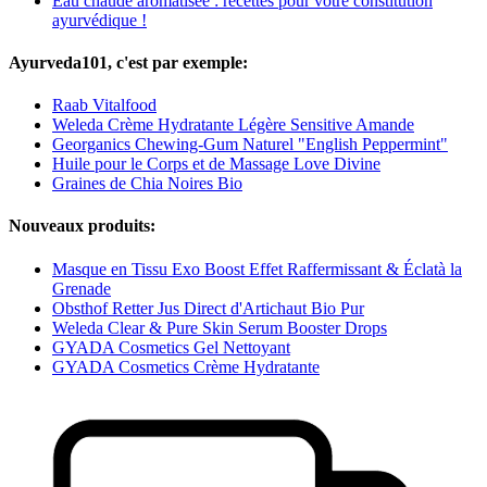
Eau chaude aromatisée : recettes pour votre constitution
ayurvédique !
Ayurveda101, c'est par exemple:
Raab Vitalfood
Weleda Crème Hydratante Légère Sensitive Amande
Georganics Chewing-Gum Naturel "English Peppermint"
Huile pour le Corps et de Massage Love Divine
Graines de Chia Noires Bio
Nouveaux produits:
Masque en Tissu Exo Boost Effet Raffermissant & Éclatà la
Grenade
Obsthof Retter Jus Direct d'Artichaut Bio Pur
Weleda Clear & Pure Skin Serum Booster Drops
GYADA Cosmetics Gel Nettoyant
GYADA Cosmetics Crème Hydratante