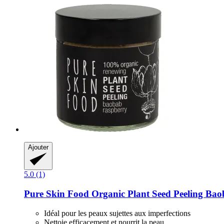
Ajouter
5.0 (1)
Pure Skin Food
Organic Plant Seed Peeling Baob
Idéal pour les peaux sujettes aux imperfections
Nettoie efficacement et nourrit la peau