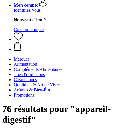
Mon compte
Identifiez-vous
Nouveau client ?
Créer un compte
Marques
Alimentation
Compléments Alimentaires
Thés & Infusions
Cosmétiques
Quotidien & Art de Vivre
Arômes & Bien-Être
Promotions
76 résultats pour "appareil-
digestif"